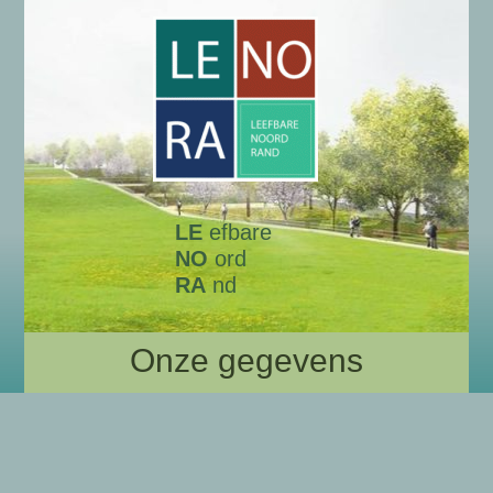
LE
efbare
NO
ord
RA
nd
Onze gegevens
Algemene gegevens LENORA
Wie zijn wij?