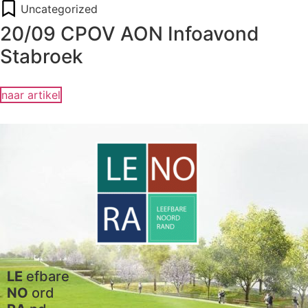
Uncategorized
20/09 CPOV AON Infoavond
Stabroek
naar artikel
LE
efbare
NO
ord