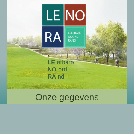
LE
efbare
NO
ord
RA
nd
Onze gegevens
Algemene gegevens LENORA
Wie zijn wij?