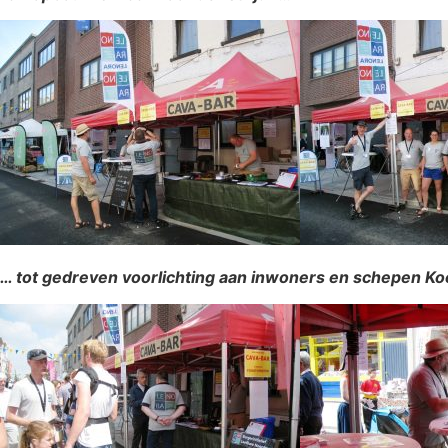
… tot ge
dreven voorlichting aan inwoners en schepen Ko