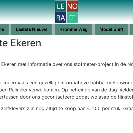
me
Laatste Nieuws
Kromme Weg
Modal Shift
te Ekeren
keren met informatie over ons stofmeter-project in de N
eermaals een gezellige informatieve babbel met inwoners e
Koen Palinckx
verwelkomen. Op het einde van de dag hielden
dertussen door ons gecontacteerd zodat we asap de fijnstof
zelfklevers zijn nog altijd te koop aan € 1,00 per stuk. Gra