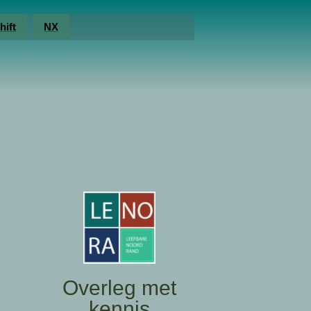
hift
NX
Overleg met
kennis