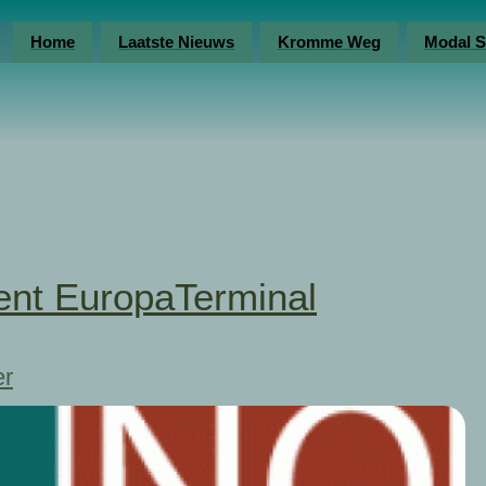
Home
Laatste Nieuws
Kromme Weg
Modal S
t EuropaTerminal
er