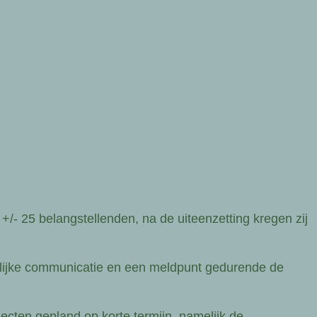
/- 25 belangstellenden, na de uiteenzetting kregen zij
elijke communicatie en een meldpunt gedurende de
ecten gepland op korte termijn, namelijk de