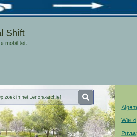
 Shift
e mobiliteit
Algem
Wie zi
Privac