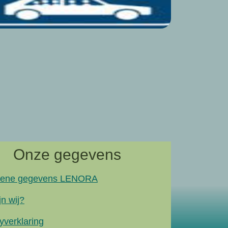
Fijn stof 
Oosterw
Een geplande 
naar artik
Onze gegevens
ene gegevens LENORA
jn wij?
yverklaring