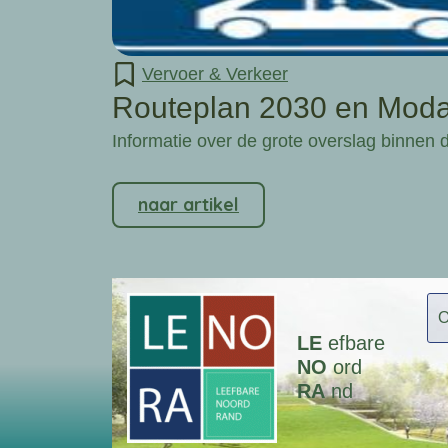
Vervoer & Verkeer
Routeplan 2030 en Modal
Informatie over de grote overslag binnen d
naar artikel
LE
efbare
NO
ord
RA
nd