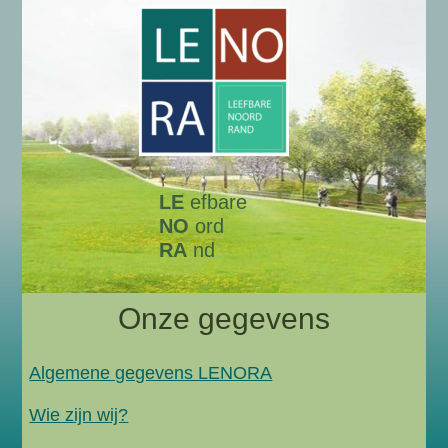
LE
efbare
NO
ord
RA
nd
Onze gegevens
Algemene gegevens LENORA
Wie zijn wij?