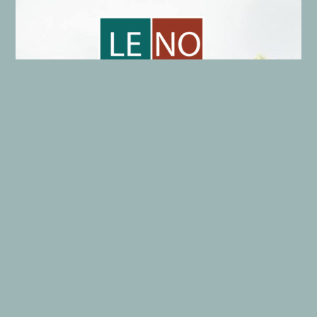
LE
efbare
NO
ord
RA
nd
Onze gegevens
Algemene gegevens LENORA
Wie zijn wij?