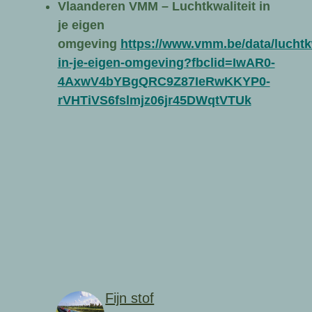
Vlaanderen VMM – Luchtkwaliteit in
je eigen
omgeving
https://www.vmm.be/data/luchtkw
in-je-eigen-omgeving?fbclid=IwAR0-
4AxwV4bYBgQRC9Z87IeRwKKYP0-
rVHTiVS6fslmjz06jr45DWqtVTUk
Fijn stof