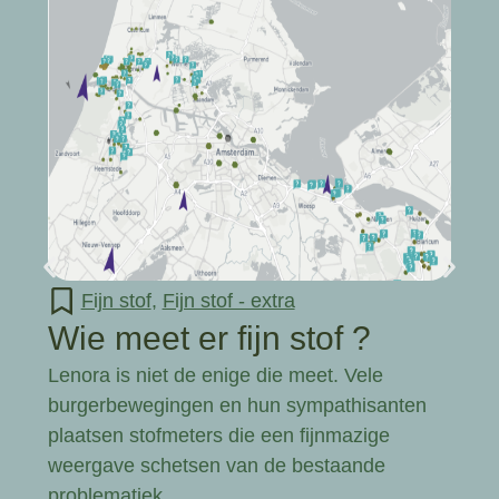
Fijn stof
,
Fijn stof - extra
Wie meet er fijn stof ?
Lenora is niet de enige die meet. Vele
burgerbewegingen en hun sympathisanten
plaatsen stofmeters die een fijnmazige
weergave schetsen van de bestaande
problematiek