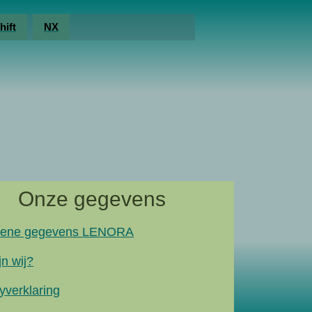
hift
NX
Onze gegevens
ene gegevens LENORA
jn wij?
yverklaring