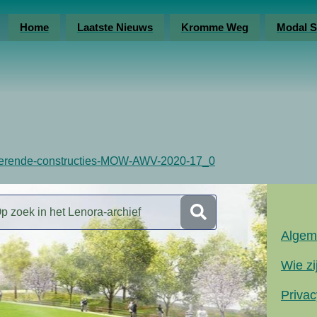
Home
Laatste Nieuws
Kromme Weg
Modal S
erende-constructies-MOW-AWV-2020-17_0
Algem
Wie zi
Privac