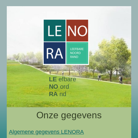
LE
efbare
NO
ord
RA
nd
Onze gegevens
Algemene gegevens LENORA