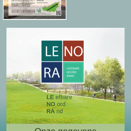
LE
efbare
NO
ord
RA
nd