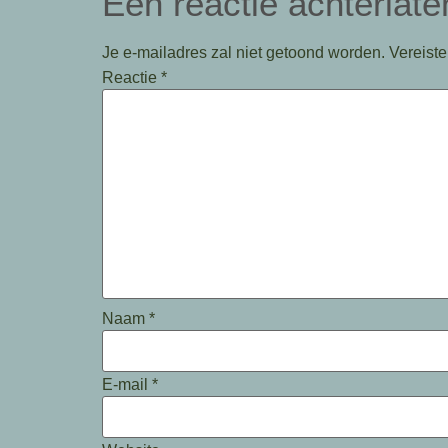
Een reactie achterlate
Je e-mailadres zal niet getoond worden.
Vereist
Reactie
*
Naam
*
E-mail
*