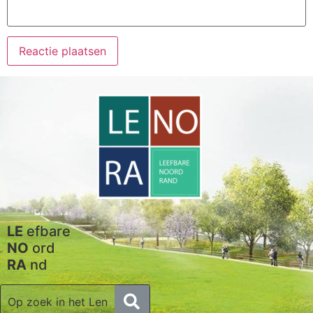
LE
efbare
NO
ord
RA
nd