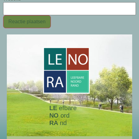
LE
efbare
NO
ord
RA
nd