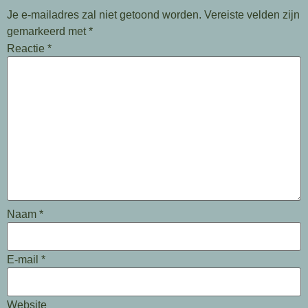
Je e-mailadres zal niet getoond worden.
Vereiste velden zijn
gemarkeerd met
*
Reactie
*
Naam
*
E-mail
*
Website