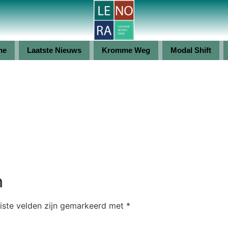
me
Laatste Nieuws
Kromme Weg
Modal Shift
n
iste velden zijn gemarkeerd met
*