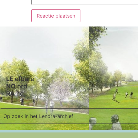
LE
efbare
NO
ord
RA
nd