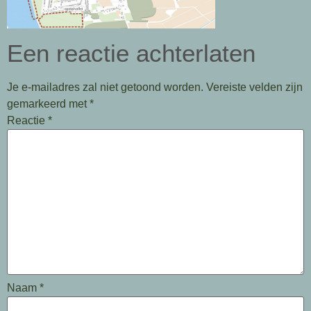
Een reactie achterlaten
Je e-mailadres zal niet getoond worden.
Vereiste velden zijn
gemarkeerd met
*
Reactie
*
Naam
*