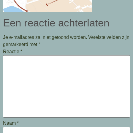
Een reactie achterlaten
Je e-mailadres zal niet getoond worden.
Vereiste velden zijn
gemarkeerd met
*
Reactie
*
Naam
*