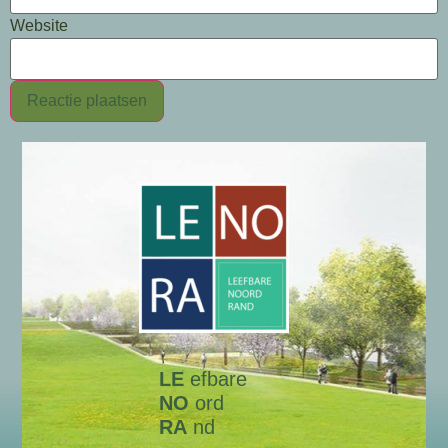
Website
LE
efbare
NO
ord
RA
nd