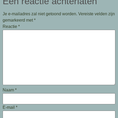
Een reactie achterlaten
Je e-mailadres zal niet getoond worden.
Vereiste velden zijn
gemarkeerd met
*
Reactie
*
Naam
*
E-mail
*