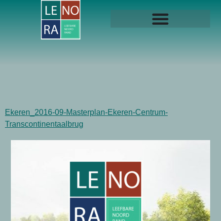
Ekeren_2016-09-Masterplan-Ekeren-Centrum-
Transcontinentaalbrug