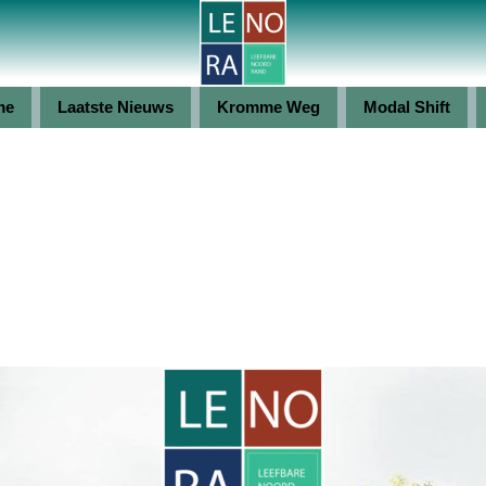
me
Laatste Nieuws
Kromme Weg
Modal Shift