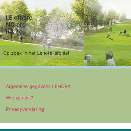
LE
efbare
NO
ord
RA
nd
Algemene gegevens LENORA
Wie zijn wij?
Privacyverklaring