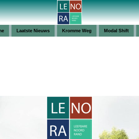
me
Laatste Nieuws
Kromme Weg
Modal Shift