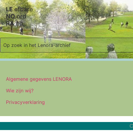
LE
efbare
NO
ord
RA
nd
Algemene gegevens LENORA
Wie zijn wij?
Privacyverklaring
C