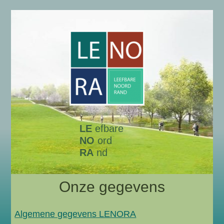
LE
efbare
NO
ord
RA
nd
Onze gegevens
Algemene gegevens LENORA