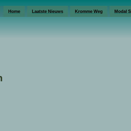
Home
Laatste Nieuws
Kromme Weg
Modal S
n