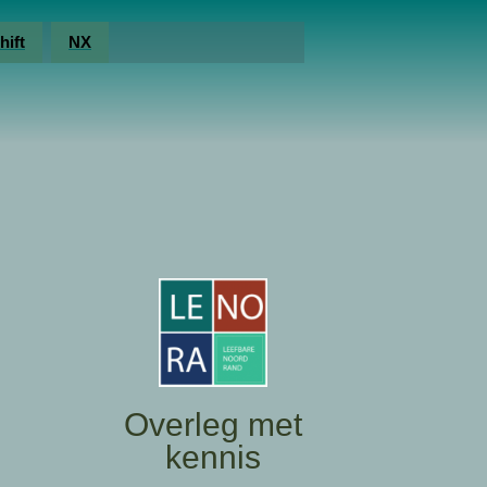
hift
NX
Overleg met
kennis