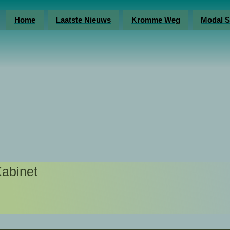
Home
Laatste Nieuws
Kromme Weg
Modal S
abinet