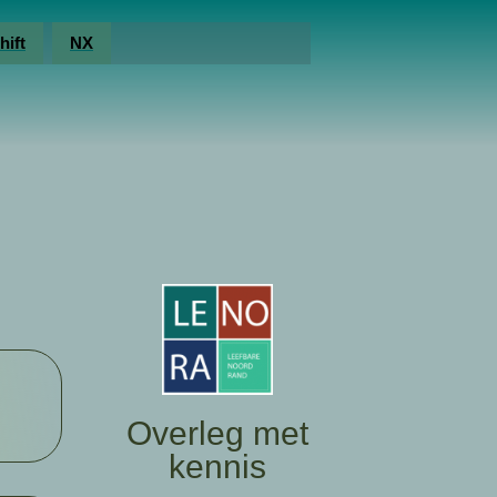
hift
NX
Overleg met
kennis